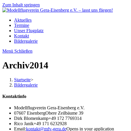
Zum Inhalt springen
Aktuelles
Termine
Unser Flugplatz
Kontakt
Bildergalerie
Menü
Schließen
Archiv2014
Startseite
>
Bildergalerie
Kontaktinfo
Modellflugverein Gera-Eisenberg e.V.
07607 Eisenberg
Obere Zeilbäume 39
Dirk Blomenkamp
+49 172 7769314
Rico Janik
+49 171 6232928
Email:
kontakt@mfv-gera.de
Opens in your application